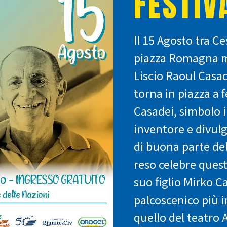
FESTIV
Il 15 Agosto tra C
piazza Romagna mia
Liscio Raoul Casad
torna in piazza a 
Casadei, simbolo 
inventore e divulg
di buona parte de
reso celebre ques
suo figlio Mirko Ca
palcoscenico più 
quello del teatro A