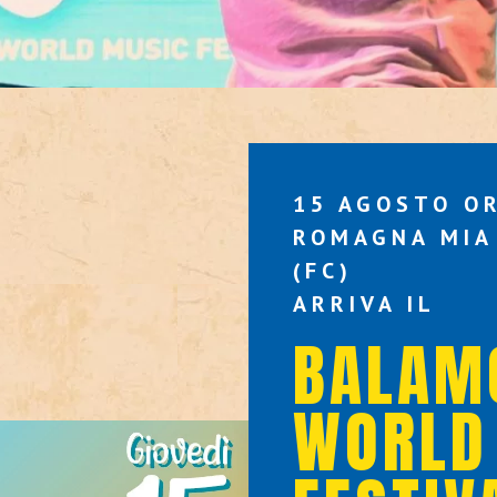
15 AGOSTO OR
ROMAGNA MIA
(FC)
ARRIVA IL
BALAM
WORLD