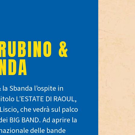
RUBINO &
ANDA
la Sbanda l’ospite in
titolo L’ESTATE DI RAOUL,
Liscio, che vedrà sul palco
ei BIG BAND. Ad aprire la
nazionale delle bande