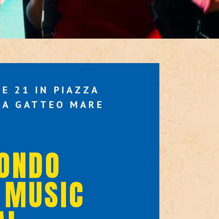
E 21 IN PIAZZA
 A GATTEO MARE
ONDO
 MUSIC