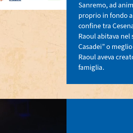
Sanremo, ad anim
proprio in fondo al
confine tra Cesen
Raoul abitava nel
Casadei” o meglio
Raoul aveva creato
famiglia.