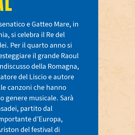
AL
esenatico e Gatteo Mare, in
, si celebra il Re del
ei. Per il quarto anno si
festeggiare il grande Raoul
indiscusso della Romagna,
atore del Liscio e autore
lle canzoni che hanno
to genere musicale. Sarà
sadei, partito dal
importante d’Europa,
riston del festival di