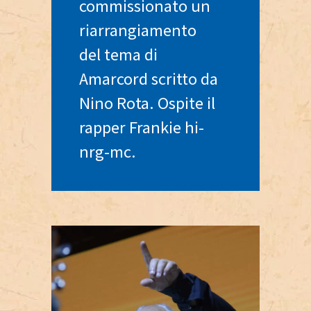
commissionato un
riarrangiamento
del tema di
Amarcord scritto da
Nino Rota. Ospite il
rapper Frankie hi-
nrg-mc.