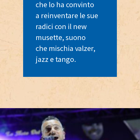
che lo ha convinto
a reinventare le sue
radici con il new
musette, suono
che mischia valzer,
jazz e tango.