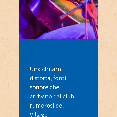
Una chitarra
distorta, fonti
sonore che
arrivano dai club
rumorosi del
Village