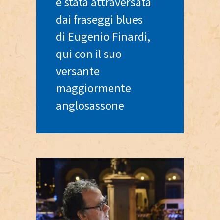
è stata attraversata
dai fraseggi blues
di Eugenio Finardi,
qui con il suo
versante
maggiormente
anglosassone