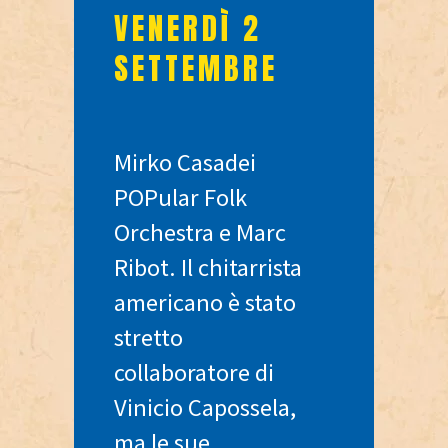
VENERDÌ 2
SETTEMBRE
Mirko Casadei
POPular Folk
Orchestra e Marc
Ribot. Il chitarrista
americano è stato
stretto
collaboratore di
Vinicio Capossela,
ma le sue