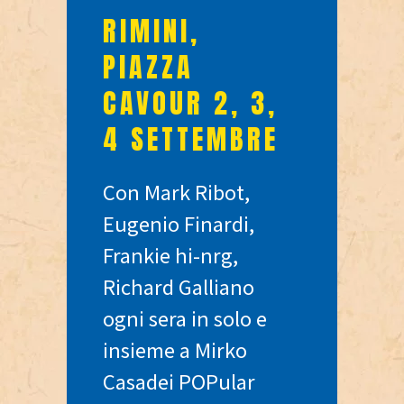
RIMINI,
PIAZZA
CAVOUR 2, 3,
4 SETTEMBRE
Con Mark Ribot,
Eugenio Finardi,
Frankie hi-nrg,
Richard Galliano
ogni sera in solo e
insieme a Mirko
Casadei POPular