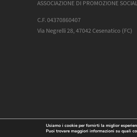
ASSOCIAZIONE DI PROMOZIONE SOCIA
C.F. 04370860407
Via Negrelli 28, 47042 Cesenatico (FC)
Usiamo i cookie per fornirti la miglior esperie
Associazione Balamondo | C.F. 04370860407
Puoi trovare maggiori informazioni su quali c