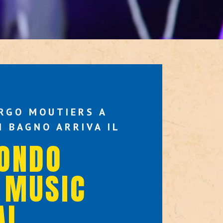
ARGO MOUTIERS A
N BAGNO ARRIVA IL
ONDO
 MUSIC
AL