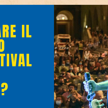
RE IL
O
TIVAL
O?