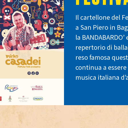
Il cartellone del F
a San Piero in Ba
la BANDABARDO’ e 
repertorio di ball
reso famosa quest
continua a essere 
musica italiana d’