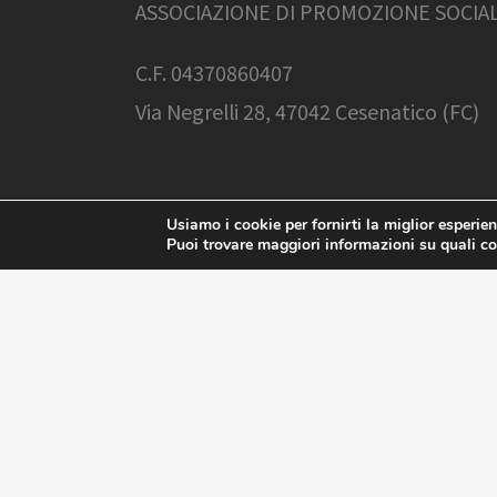
ASSOCIAZIONE DI PROMOZIONE SOCIA
C.F. 04370860407
Via Negrelli 28, 47042 Cesenatico (FC)
Usiamo i cookie per fornirti la miglior esperie
Puoi trovare maggiori informazioni su quali c
Associazione Balamondo | C.F. 04370860407