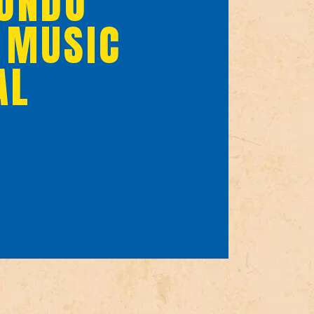
ONDO
 MUSIC
AL