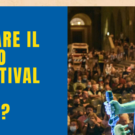
RE IL
O
TIVAL
O?