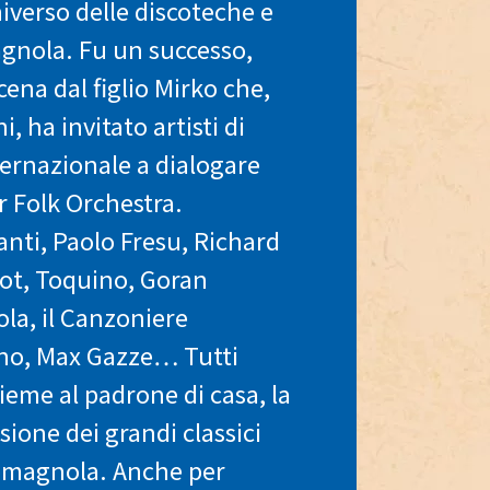
niverso delle discoteche e
agnola. Fu un successo,
ena dal figlio Mirko che,
i, ha invitato artisti di
ternazionale a dialogare
r Folk Orchestra.
tanti, Paolo Fresu, Richard
bot, Toquino, Goran
ola, il Canzoniere
ino, Max Gazze… Tutti
ieme al padrone di casa, la
sione dei grandi classici
romagnola. Anche per