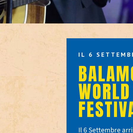
IL 6 SETTEMB
BALAM
WORLD
FESTIV
Il 6 Settembre arr