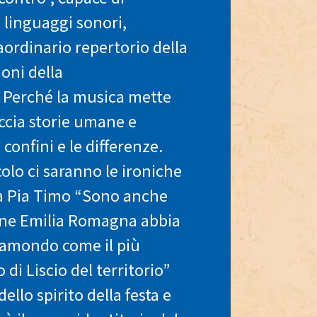
i linguaggi sonori,
aordinario repertorio della
uoni della
 Perché la musica mette
eccia storie umane e
i confini e le differenze.
olo ci saranno le ironiche
ia Pia Timo “Sono anche
ione Emilia Romagna abbia
alamondo come il più
di Liscio del territorio”
llo spirito della festa e