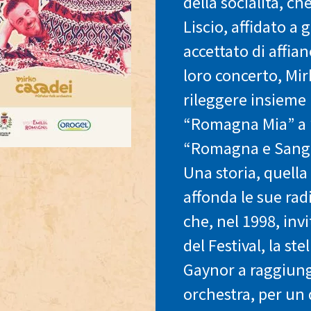
della socialità, ch
Liscio, affidato a 
accettato di affian
loro concerto, Mir
rileggere insieme
“Romagna Mia” a 
“Romagna e Sangiov
Una storia, quell
affonda le sue radi
che, nel 1998, invi
del Festival, la st
Gaynor a raggiung
orchestra, per un 