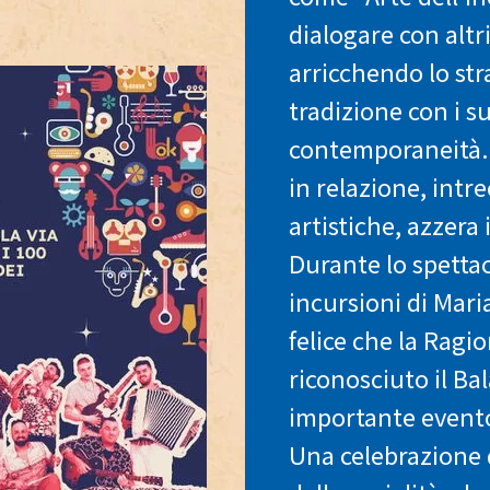
dialogare con altr
arricchendo lo str
tradizione con i s
contemporaneità.
in relazione, intr
artistiche, azzera 
Durante lo spettac
incursioni di Mar
felice che la Rag
riconosciuto il B
importante evento 
Una celebrazione de