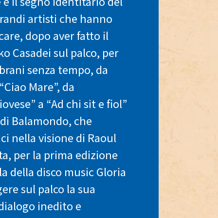
e è il segno identitario del
grandi artisti che hanno
care, dopo aver fatto il
ko Casadei sul palco, per
 brani senza tempo, da
“Ciao Mare”, da
ese” a “Ad chi sit e fiol”
a di Balamondo, che
ci nella visione di Raoul
ta, per la prima edizione
ella della disco music Gloria
ere sul palco la sua
dialogo inedito e