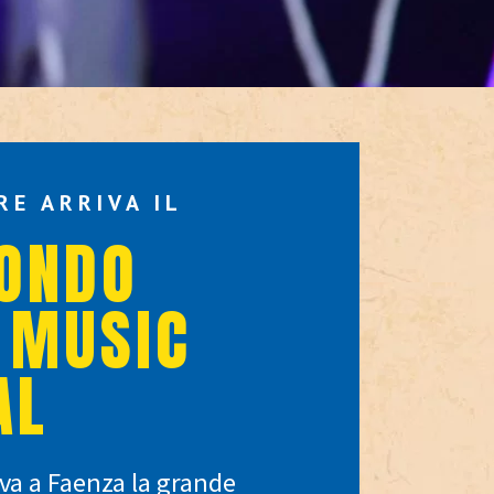
RE ARRIVA IL
ONDO
 MUSIC
AL
iva a Faenza la grande